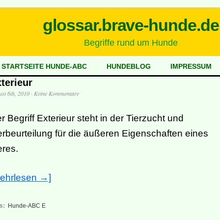
glossar.brave-hunde.de
Begriffe rund um Hunde
STARTSEITE HUNDE-ABC
HUNDEBLOG
IMPRESSUM
terieur
st 6th, 2010
·
Keine Kommentare
r Begriff Exterieur steht in der Tierzucht und
erbeurteilung für die äußeren Eigenschaften eines
eres.
ehrlesen →]
s:
Hunde-ABC E