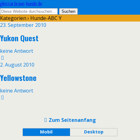
glossar.brave-hunde.de
Kategorien ›
Hunde-ABC Y
23. September 2010
Yukon Quest
keine Antwort
2. August 2010
Yellowstone
keine Antwort
Zum Seitenanfang
Mobil
Desktop