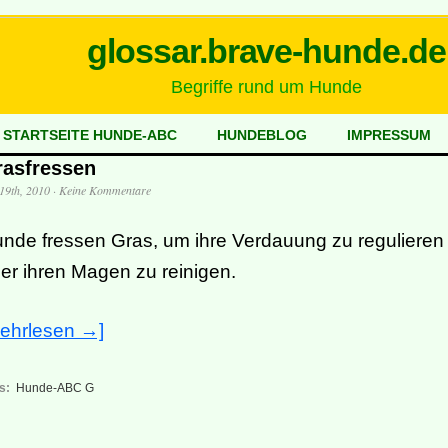
glossar.brave-hunde.de
Begriffe rund um Hunde
STARTSEITE HUNDE-ABC
HUNDEBLOG
IMPRESSUM
rasfressen
 19th, 2010
·
Keine Kommentare
nde fressen Gras, um ihre Verdauung zu regulieren
er ihren Magen zu reinigen.
ehrlesen →]
s:
Hunde-ABC G