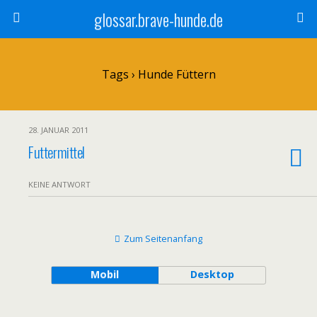
glossar.brave-hunde.de
Tags › Hunde Füttern
28. JANUAR 2011
Futtermittel
KEINE ANTWORT
Zum Seitenanfang
Mobil
Desktop