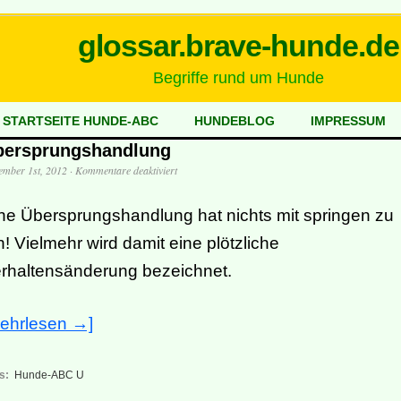
glossar.brave-hunde.de
Begriffe rund um Hunde
STARTSEITE HUNDE-ABC
HUNDEBLOG
IMPRESSUM
bersprungshandlung
für
ember 1st, 2012
·
Kommentare deaktiviert
Übersprungshandlung
ne Übersprungshandlung hat nichts mit springen zu
n! Vielmehr wird damit eine plötzliche
rhaltensänderung bezeichnet.
ehrlesen →]
s:
Hunde-ABC U